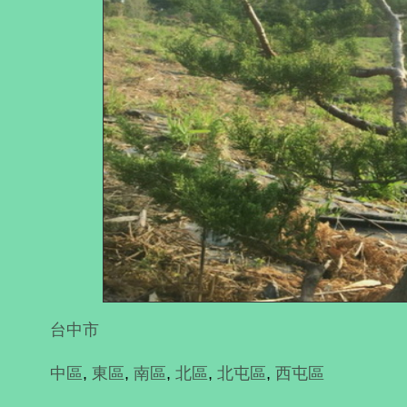
台中市
中區
,
東區
,
南區
,
北區
,
北屯區
,
西屯區