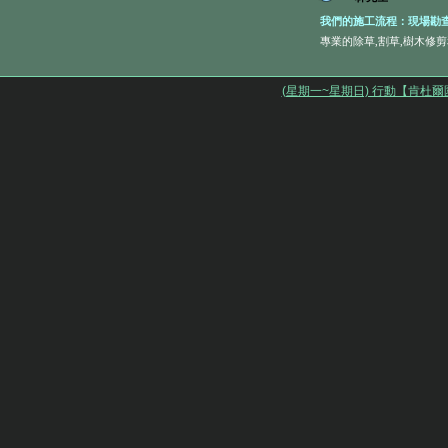
我們的施工流程：現場勘查
專業的除草,割草,樹木修剪和庭園維
(星期一~星期日) 行動【肯杜爾園藝社