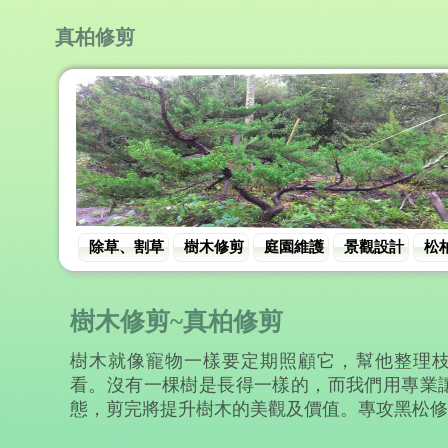
真柏修剪
除草、割草
樹木修剪
庭園維護
景觀設計
松
樹木修剪~真柏修剪
樹木就像寵物一樣要定期照顧它，幫他整理
看。沒有一棵樹是長得一樣的，而我們用專業
態，剪完將提升樹木的美觀及價值。專攻黑松修