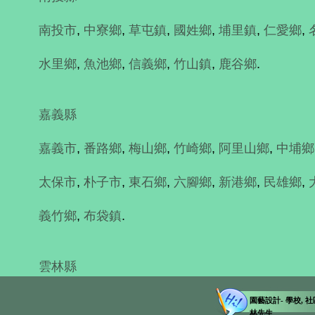
南投市
,
中寮鄉
,
草屯鎮
,
國姓鄉
,
埔里鎮
,
仁愛鄉
,
水里鄉
,
魚池鄉
,
信義鄉
,
竹山鎮
,
鹿谷鄉
.
嘉義縣
嘉義市
,
番路鄉
,
梅山鄉
,
竹崎鄉
,
阿里山鄉
,
中埔鄉
太保市
,
朴子市
,
東石鄉
,
六腳鄉
,
新港鄉
,
民雄鄉
,
義竹鄉
,
布袋鎮
.
雲林縣
園藝設計- 學校, 社區
林先生