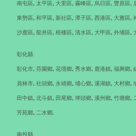
南屯區
,
太平區
,
大里區
,
霧峰區
,
烏日區
,
豐原區
,
東勢區
,
和平區
,
新社區
,
潭子區
,
西港區
,
大雅區
,
沙鹿區
,
龍井區
,
梧棲區
,
清水區
,
大甲區
,
外埔區
,
彰化縣
彰化市
,
芬園鄉
,
花壇鄉
,
秀水鄉
,
鹿港鎮
,
福興鄉
,
員林市
,
社頭鄉
,
永靖鄉
,
埔心鄉
,
溪湖鎮
,
大村鄉
,
田中鎮
,
北斗鎮
,
田尾鄉
,
埤頭鄉
,
溪州鄉
,
竹塘鄉
,
芳苑鄉
,
二水鄉
.
南投縣