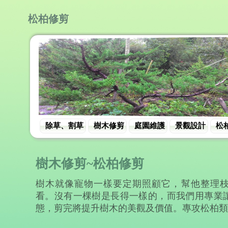
松柏修剪
除草、割草
樹木修剪
庭園維護
景觀設計
松
樹木修剪~松柏修剪
樹木就像寵物一樣要定期照顧它，幫他整理
看。沒有一棵樹是長得一樣的，而我們用專業
態，剪完將提升樹木的美觀及價值。專攻松柏類