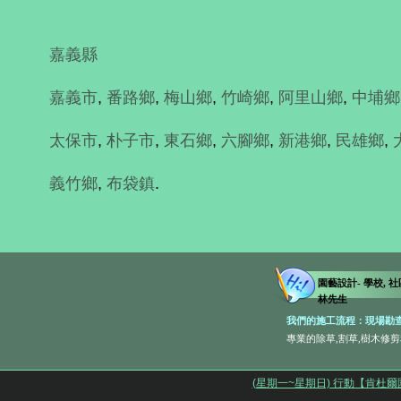
嘉義縣
嘉義市
,
番路鄉
,
梅山鄉
,
竹崎鄉
,
阿里山鄉
,
中埔鄉
太保市
,
朴子市
,
東石鄉
,
六腳鄉
,
新港鄉
,
民雄鄉
,
義竹鄉
,
布袋鎮
.
園藝設計- 學校, 社區
林先生
我們的施工流程：現場勘查
專業的除草,割草,樹木修剪和庭園維
(星期一~星期日) 行動【肯杜爾園藝社