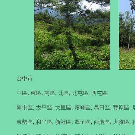
台中市
中區
,
東區
,
南區
,
北區
,
北屯區
,
西屯區
南屯區
,
太平區
,
大里區
,
霧峰區
,
烏日區
,
豐原區
,
東勢區
,
和平區
,
新社區
,
潭子區
,
西港區
,
大雅區
,