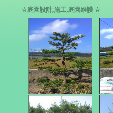
☆
庭園設計,施工,庭園維護
☆