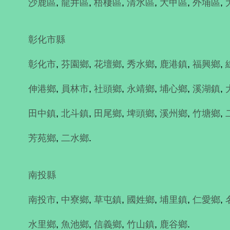
沙鹿區
,
龍井區
,
梧棲區
,
清水區
,
大甲區
,
外埔區
,
彰化市縣
彰化市
,
芬園鄉
,
花壇鄉
,
秀水鄉
,
鹿港鎮
,
福興鄉
,
伸港鄉
,
員林市
,
社頭鄉
,
永靖鄉
,
埔心鄉
,
溪湖鎮
,
田中鎮
,
北斗鎮
,
田尾鄉
,
埤頭鄉
,
溪州鄉
,
竹塘鄉
,
芳苑鄉
,
二水鄉
.
南投縣
南投市
,
中寮鄉
,
草屯鎮
,
國姓鄉
,
埔里鎮
,
仁愛鄉
,
水里鄉
,
魚池鄉
,
信義鄉
,
竹山鎮
,
鹿谷鄉
.